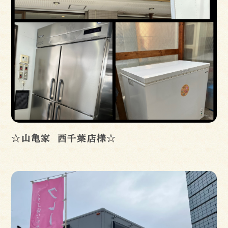
☆山亀家 西千葉店様☆