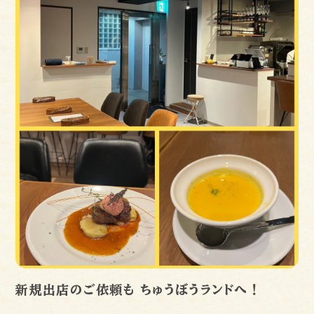
新規出店のご依頼も ちゅうぼうランドへ！