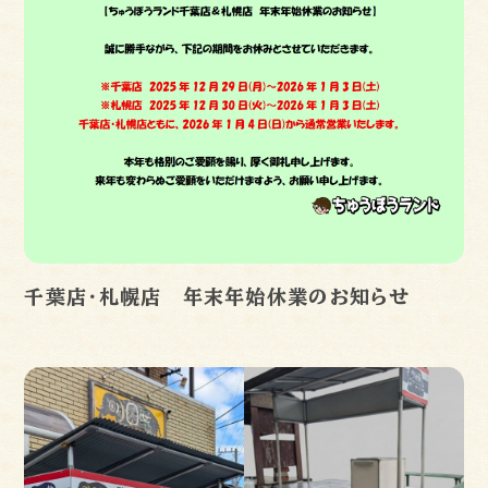
千葉店・札幌店 年末年始休業のお知らせ