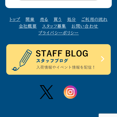
011-676-7030 / 札幌店
086-363-0058 / 岡山店
トップ
開業
売る
買う
処分
ご利用の流れ
会社概要
スタッフ募集
お問い合わせ
お引取り・お見積りを承ります。
プライバシーポリシー
千葉県公安委員会古物商第
441340001628
号