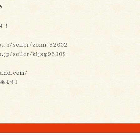

す！
.jp/seller/zonnj32002
jp/seller/kljsg96308
and.com/
来ます）