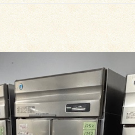
043-310-3388 / 千葉店
011-676-7030 / 札幌店
086-363-0058 / 岡山店
お引取り・お見積りを承ります。
千葉県公安委員会古物商第
441340001628
号