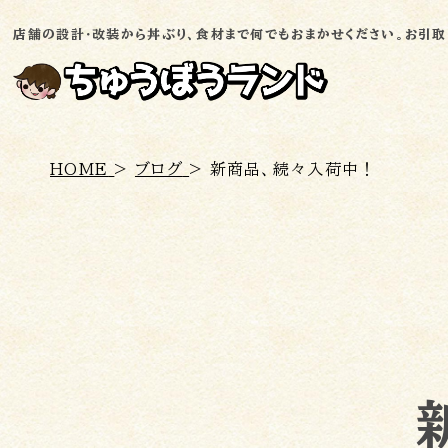
店舗の設計・改装から丼ぶり、食材まで何でもおまかせください。お引取り
トップ
HOME
>
ブログ
>
新商品、続々入荷中！
売る
処分
会社概要
お問い合わせ