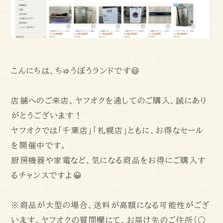
011-676-7030 / 札幌店
086-363-0058 / 岡山店
お引取り・お見積りを承ります。
こんにちは、ちゅうぼうランドです😃
千葉県公安委員会古物商第
441340001628
号
店舗へのご来店、ヤフオクを通してのご購入、誠にあり
がとうございます！
ヤフオクでは「千葉店」「札幌店」ともに、お得なセール
を開催中です。
厨房機器や家電など、気になる商品をお得にご購入す
るチャンスですよ😀
※商品が大型の場合、送料が高額になる可能性がござ
います。ヤフオクの質問欄にて、お届け先のご住所（〇