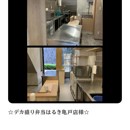
☆デカ盛り弁当はるき亀戸店様☆