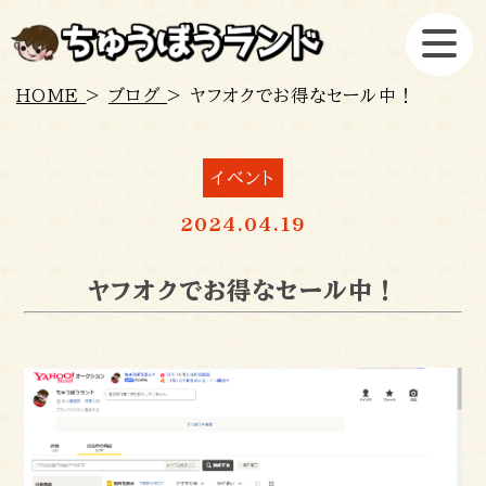
HOME
>
ブログ
>
ヤフオクでお得なセール中！
トップ
開業
売る
買う
イベント
処分
ご利用の流れ
2024.04.19
会社概要
スタッフ募集
ヤフオクでお得なセール中！
お問い合わせ
プライバシーポリシー
店舗の設計・改装から丼ぶり、食材まで何でもおまかせくださ
い
043-310-3388 / 千葉店