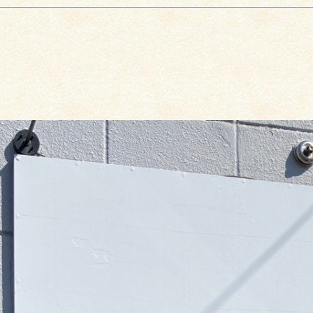
043-310-3388 / 千葉店
011-676-7030 / 札幌店
086-363-0058 / 岡山店
お引取り・お見積りを承ります。
千葉県公安委員会古物商第
441340001628
号