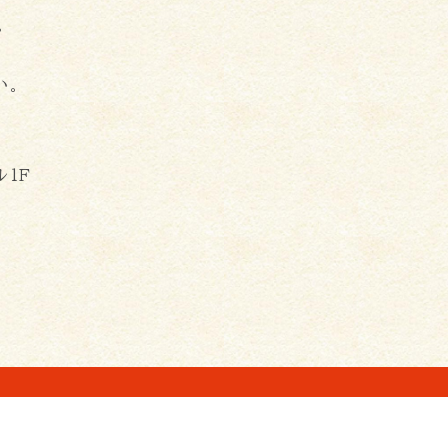
。
い。
1Ｆ