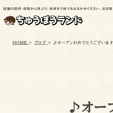
店舗の設計・改装から丼ぶり、食材まで何でもおまかせください。お引取り
トップ
HOME
>
ブログ
>
♪オープンおめでとうございま
売る
処分
会社概要
お問い合わせ
♪オー